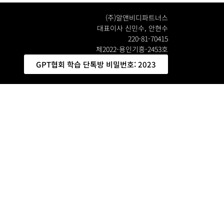
(주)알앤비디파트너스
대표이사 신민수, 안현수
220-81-70415
제2022-용인기흥-2453호
GPT협회 학습 단톡방 비밀번호: 2023