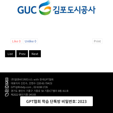
Like
0
Unlike
0
Print
List
Prev
Next
(주)알앤비디파트너스 with 한국GPT협회
대표이사 신민수, 안현수 (220-81-70415)
GPT@Rnbdp.com , 02-6338-1726
경기도 용인시 기흥구 기흥로 58 기흥ICT밸리 B동 811호
제2022-용인기흥-2453호
GPT협회 학습 단톡방 비밀번호: 2023