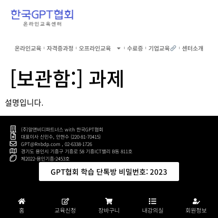
온라인교육
자격증과정
오프라인교육
수료증
기업교육
센터소개
[보관함:]
과제
설명입니다.
(주)알앤비디파트너스 with 한국GPT협회
대표이사 신민수, 안현수 (220-81-70415)
GPT@Rnbdp.com , 02-6338-1726
경기도 용인시 기흥구 기흥로 58 기흥ICT밸리 B동 811호
제2022-용인기흥-2453호
GPT협회 학습 단톡방 비밀번호: 2023
홈
교육신청
장바구니
내강의실
회원정보