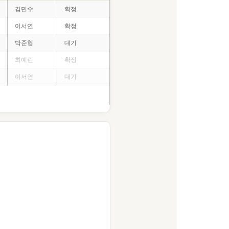
김민수
확정
이서연
확정
박준형
대기
최예린
확정
이서연
대기