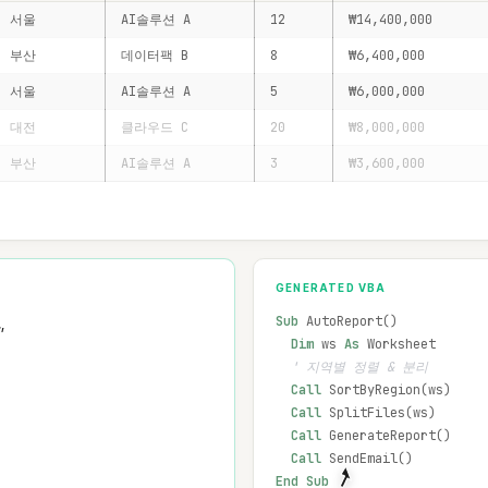
서울
AI솔루션 A
12
₩14,400,000
부산
데이터팩 B
8
₩6,400,000
서울
AI솔루션 A
5
₩6,000,000
대전
클라우드 C
20
₩8,000,000
부산
AI솔루션 A
3
₩3,600,000
GENERATED VBA
Sub 
AutoReport()
,
  Dim 
ws 
As 
Worksheet
' 지역별 정렬 & 분리
  Call 
SortByRegion(ws)
  Call 
SplitFiles(ws)
  Call 
GenerateReport()
  Call 
SendEmail()
End Sub